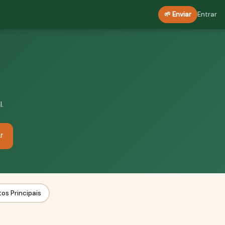
🌱 Enviar
Entrar
.
r
tos Principais