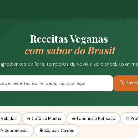
Receitas Veganas
com sabor do Brasil
Ingredientes de feira, temperos da vovó e zero produto animal
🔍 Busca
 Bebidas
☕ Café da Manhã
🥪 Lanches e Petiscos
🍲 Pra
🍮 Sobremesas
🍵 Sopas e Caldos