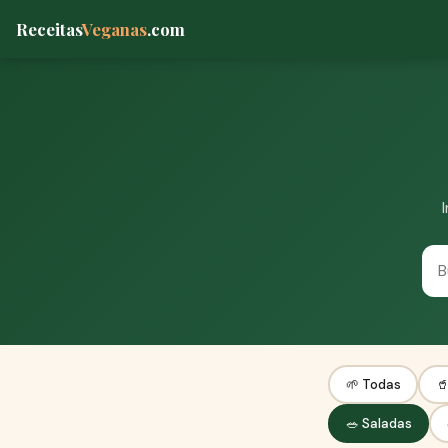
Receitas
Veganas
.com
🌱 Todas

🥗 Saladas