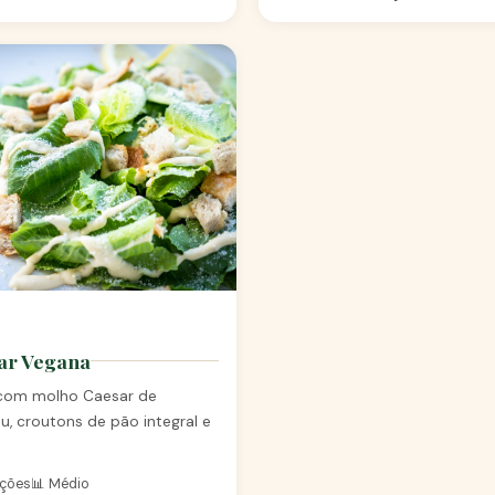
ar Vegana
 com molho Caesar de
u, croutons de pão integral e
rções
📊 Médio