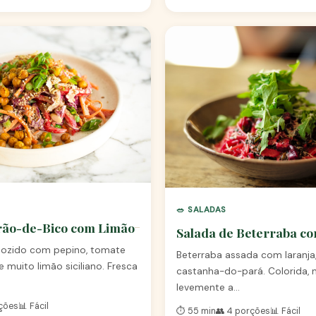
🥗 SALADAS
rão-de-Bico com Limão
Salada de Beterraba c
ozido com pepino, tomate
Beterraba assada com laranja,
 e muito limão siciliano. Fresca
castanha-do-pará. Colorida, n
levemente a…
rções
📊 Fácil
⏱️ 55 min
👥 4 porções
📊 Fácil