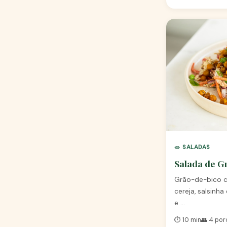
🥗 SALADAS
Salada de G
Grão-de-bico c
cereja, salsinha
e …
⏱️ 10 min
👥 4 po