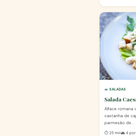
🥗 SALADAS
Salada Caes
Alface romana
castanha de caj
parmesão de…
⏱️ 25 min
👥 4 po