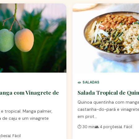
🥗 SALADAS
anga com Vinagrete de
Salada Tropical de Qui
Quinoa quentinha com manga,
castanha-do-pará e vinagrete 
 e tropical. Manga palmer,
em prot…
a de caju e um vinagrete
⏱️ 30 min
👥 4 porções
📊 Fácil
ções
📊 Fácil