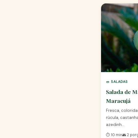
🥗 SALADAS
Salada de M
Maracujá
Fresca, colorida
rúcula, castanh
azedinh…
⏱️ 10 min
👥 2 por